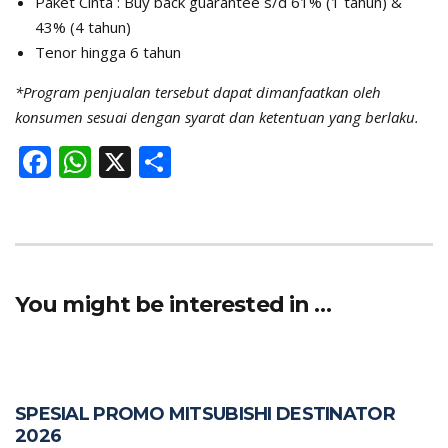
Paket Cinta : Buy back guarantee s/d 61% (1 tahun) &
43% (4 tahun)
Tenor hingga 6 tahun
*Program penjualan tersebut dapat dimanfaatkan oleh
konsumen sesuai dengan syarat dan ketentuan yang berlaku.
F
W
X
S
ac
h
h
e
at
ar
b
s
e
o
A
You might be interested in …
o
p
k
p
SPESIAL PROMO MITSUBISHI DESTINATOR
2026