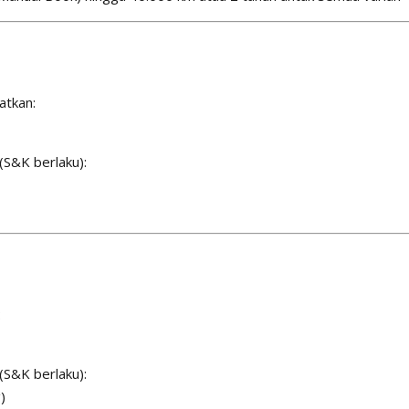
atkan:
(S&K berlaku):
:
(S&K berlaku):
)