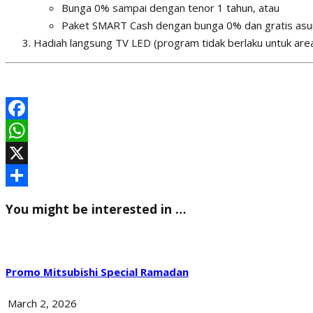
Bunga 0% sampai dengan tenor 1 tahun, atau
Paket SMART Cash dengan bunga 0% dan gratis asur
Hadiah langsung TV LED (program tidak berlaku untuk are
F
a
W
c
h
X
e
a
S
You might be interested in …
b
t
h
o
s
a
o
A
r
Promo Mitsubishi Special Ramadan
k
p
e
March 2, 2026
p