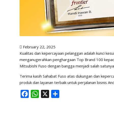
February 22, 2025
Kualitas dan kepercayaan pelanggan adalah kunci kesuk
menganugerahkan penghargaan Top Brand 100 kepada 
Mitsubishi Fuso dengan bangga menjadi salah satunya
Terima kasih Sahabat Fuso atas dukungan dan keperca
produk dan layanan terbaik untuk perjalanan bisnis And
F
W
X
S
ac
h
h
e
at
ar