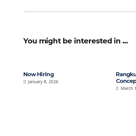
b
s
e
o
A
o
p
k
p
You might be interested in …
Now Hiring
Rangku
Concep
January 8, 2026
March 1